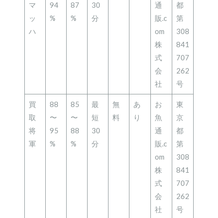
マ
94
87
30
通
都
ッ
%
%
分
販.c
第
ハ
om
308
株
841
式
707
会
262
社
号
買
88
85
最
無
あ
お
東
取
〜
〜
短
料
り
魚
京
将
95
88
30
通
都
軍
%
%
分
販.c
第
om
308
株
841
式
707
会
262
社
号