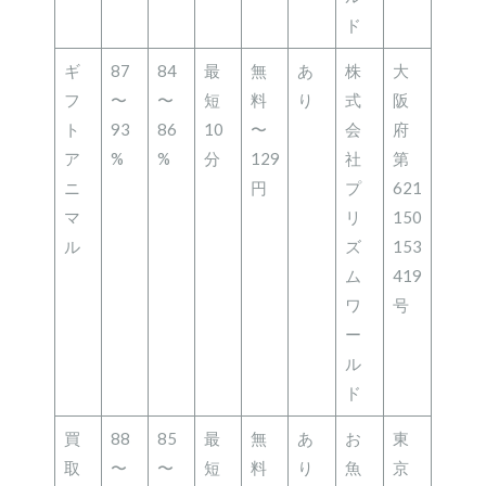
ド
ギ
87
84
最
無
あ
株
大
フ
〜
〜
短
料
り
式
阪
ト
93
86
10
〜
会
府
ア
%
%
分
129
社
第
ニ
円
プ
621
マ
リ
150
ル
ズ
153
ム
419
ワ
号
ー
ル
ド
買
88
85
最
無
あ
お
東
取
〜
〜
短
料
り
魚
京