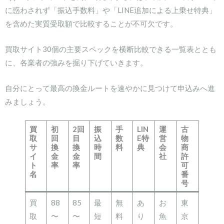
に惑わされず「振込手数料」や「LINE追加による上乗せ特典」
を含めた実質受取額で比較することが不可欠です。
買取サイト30個の主要スペックを横断比較できる一覧表ととも
に、各業者の強みを掘り下げていきます。
自分にとって最高の換金ルートを速やかに見つけて申込みへ進
みましょう。
買
初
2回
振
手
LIN
運
古
取
回
目
込
数
E特
営
物
サ
換
換
時
料
典
会
商
イ
金
金
間
社
許
ト
率
率
可
名
番
号
買
88
85
最
無
あ
お
東
取
〜
〜
短
料
り
魚
京