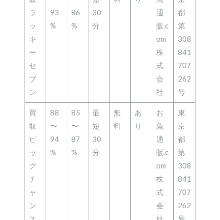
ラ
93
86
30
通
都
ッ
%
%
分
販.c
第
キ
om
308
ー
株
841
セ
式
707
ブ
会
262
ン
社
号
買
88
85
最
無
あ
お
東
取
〜
〜
短
料
り
魚
京
ビ
94
87
30
通
都
ッ
%
%
分
販.c
第
グ
om
308
チ
株
841
ャ
式
707
ン
会
262
ス
社
号