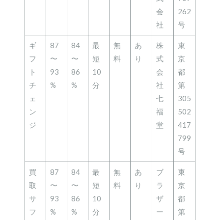
会
262
社
号
ギ
87
84
最
無
あ
株
東
フ
〜
〜
短
料
り
式
京
ト
93
86
10
会
都
チ
%
%
分
社
第
ェ
七
305
ン
福
502
ジ
堂
417
799
号
買
87
84
最
無
あ
ブ
東
取
〜
〜
短
料
り
ラ
京
サ
93
86
10
ザ
都
フ
%
%
分
ー
第