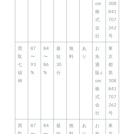
om
308
株
841
式
707
会
262
社
号
買
87
84
最
無
あ
お
東
取
〜
〜
短
料
り
魚
京
七
93
86
30
通
都
福
%
%
分
販.c
第
神
om
308
株
841
式
707
会
262
社
号
買
87
84
最
無
あ
お
東
取
〜
〜
短
料
り
魚
京