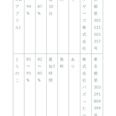
ア
94
87
10
ザ
都
プ
%
%
分
ー
第
リ
ズ
305
ル)
株
511
式
505
会
357
社
号
と
85
82
最
無
あ
株
東
ら
〜
〜
短3
料
り
式
京
の
91
85
時
会
都
こ
%
%
間
社
第
バ
303
ズ
291
っ
804
た
399
ー
号