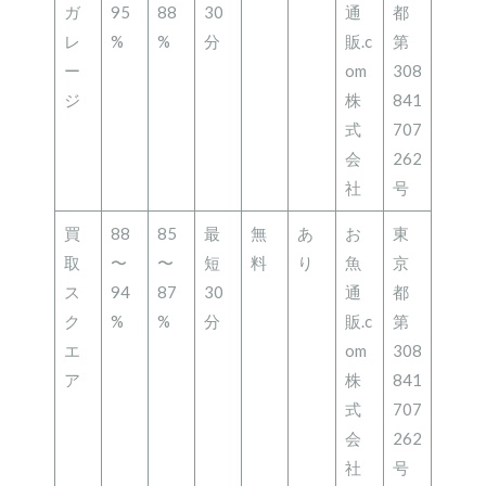
ガ
95
88
30
通
都
レ
%
%
分
販.c
第
ー
om
308
ジ
株
841
式
707
会
262
社
号
買
88
85
最
無
あ
お
東
取
〜
〜
短
料
り
魚
京
ス
94
87
30
通
都
ク
%
%
分
販.c
第
エ
om
308
ア
株
841
式
707
会
262
社
号