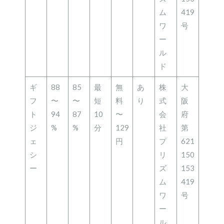
ム
419
ワ
号
ー
ル
ド
ギ
88
85
最
無
あ
株
大
フ
〜
〜
短
料
り
式
阪
ト
94
87
10
〜
会
府
ジ
%
%
分
129
社
第
ェ
円
プ
621
シ
リ
150
ー
ズ
153
ム
419
ワ
号
ー
ル