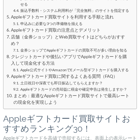
せる
振込手数料・システム利用料が「完全無料」のサイトを指定する
Appleギフトカード買取サイトを利用する手順と流れ
申込みに必要な3つの準備物を揃える
Appleギフトカード買取の注意点とデメリット
店舗（金券ショップ）とWeb買取サイトはどちらがおすす
め？
金券ショップでAppleギフトカードの買取不可が多い理由を知る
クレジットカードや後払いアプリでAppleギフトカードを購
入して現金化する方法
Apple公式サイトやAmazonでEメール型ギフトカードを購入する
Appleギフトカード買取に関するよくある質問（FAQ）
土日祝日や深夜でも即日振込してもらえますか？
Appleギフトカードの売却益に税金や確定申告は発生しますか？
まとめ：最適なAppleギフトカード買取サイトで最高レート
の現金化を実現しよう
Appleギフトカード買取サイトお
すすめランキング30！
Appleギフトカードを高値で売却するには、表面上の表示レート