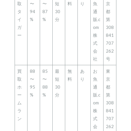
取
〜
〜
短
料
り
魚
京
タ
94
87
30
通
都
イ
%
%
分
販.c
第
ガ
om
308
ー
株
841
式
707
会
262
社
号
買
88
85
最
無
あ
お
東
取
〜
〜
短
料
り
魚
京
ホ
95
88
30
通
都
ー
%
%
分
販.c
第
ム
om
308
ラ
株
841
ン
式
707
会
262