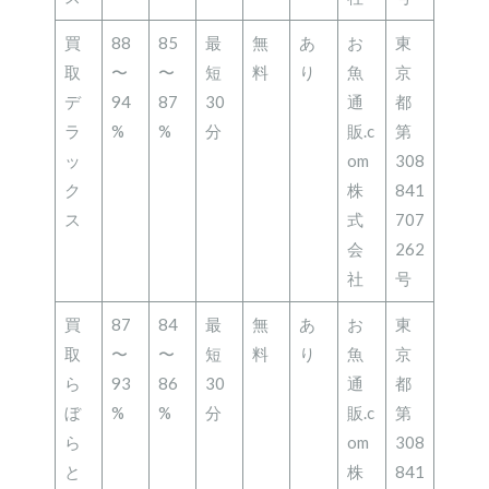
買
88
85
最
無
あ
お
東
取
〜
〜
短
料
り
魚
京
デ
94
87
30
通
都
ラ
%
%
分
販.c
第
ッ
om
308
ク
株
841
ス
式
707
会
262
社
号
買
87
84
最
無
あ
お
東
取
〜
〜
短
料
り
魚
京
ら
93
86
30
通
都
ぼ
%
%
分
販.c
第
ら
om
308
と
株
841