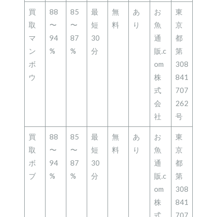
買
88
85
最
無
あ
お
東
取
〜
〜
短
料
り
魚
京
マ
94
87
30
通
都
ン
%
%
分
販.c
第
ボ
om
308
ウ
株
841
式
707
会
262
社
号
買
88
85
最
無
あ
お
東
取
〜
〜
短
料
り
魚
京
ボ
94
87
30
通
都
ブ
%
%
分
販.c
第
om
308
株
841
式
707