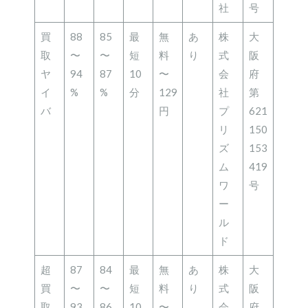
社
号
買
88
85
最
無
あ
株
大
取
〜
〜
短
料
り
式
阪
ヤ
94
87
10
〜
会
府
イ
%
%
分
129
社
第
バ
円
プ
621
リ
150
ズ
153
ム
419
ワ
号
ー
ル
ド
超
87
84
最
無
あ
株
大
買
〜
〜
短
料
り
式
阪
取
93
86
10
〜
会
府