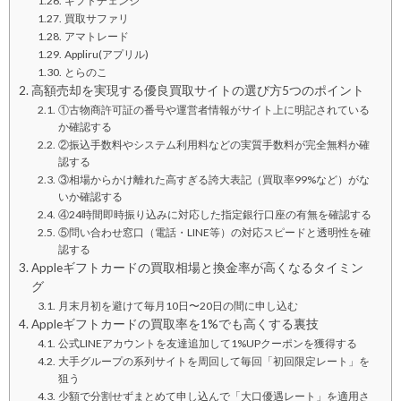
ギフトチェンジ
買取サファリ
アマトレード
Appliru(アプリル)
とらのこ
高額売却を実現する優良買取サイトの選び方5つのポイント
①古物商許可証の番号や運営者情報がサイト上に明記されている
か確認する
②振込手数料やシステム利用料などの実質手数料が完全無料か確
認する
③相場からかけ離れた高すぎる誇大表記（買取率99%など）がな
いか確認する
④24時間即時振り込みに対応した指定銀行口座の有無を確認する
⑤問い合わせ窓口（電話・LINE等）の対応スピードと透明性を確
認する
Appleギフトカードの買取相場と換金率が高くなるタイミン
グ
月末月初を避けて毎月10日〜20日の間に申し込む
Appleギフトカードの買取率を1%でも高くする裏技
公式LINEアカウントを友達追加して1%UPクーポンを獲得する
大手グループの系列サイトを周回して毎回「初回限定レート」を
狙う
少額で分割せずまとめて申し込んで「大口優遇レート」を適用さ