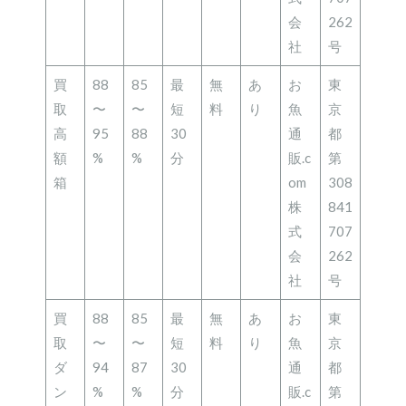
会
262
社
号
買
88
85
最
無
あ
お
東
取
〜
〜
短
料
り
魚
京
高
95
88
30
通
都
額
%
%
分
販.c
第
箱
om
308
株
841
式
707
会
262
社
号
買
88
85
最
無
あ
お
東
取
〜
〜
短
料
り
魚
京
ダ
94
87
30
通
都
ン
%
%
分
販.c
第