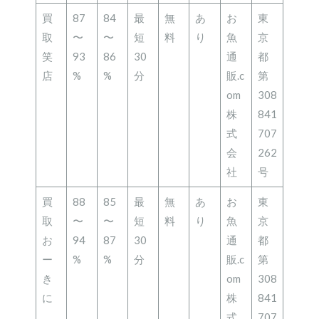
買
87
84
最
無
あ
お
東
取
〜
〜
短
料
り
魚
京
笑
93
86
30
通
都
店
%
%
分
販.c
第
om
308
株
841
式
707
会
262
社
号
買
88
85
最
無
あ
お
東
取
〜
〜
短
料
り
魚
京
お
94
87
30
通
都
ー
%
%
分
販.c
第
き
om
308
に
株
841
式
707