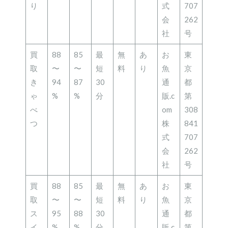
り
式
707
会
262
社
号
買
88
85
最
無
あ
お
東
取
〜
〜
短
料
り
魚
京
き
94
87
30
通
都
ゃ
%
%
分
販.c
第
べ
om
308
つ
株
841
式
707
会
262
社
号
買
88
85
最
無
あ
お
東
取
〜
〜
短
料
り
魚
京
ス
95
88
30
通
都
イ
%
%
分
販.c
第