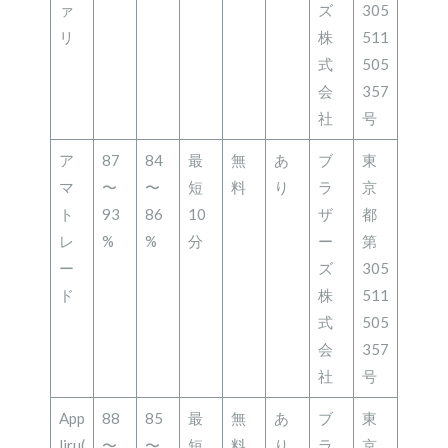
ァ
ズ
305
リ
株
511
式
505
会
357
社
号
ア
87
84
最
無
あ
ブ
東
マ
〜
〜
短
料
り
ラ
京
ト
93
86
10
ザ
都
レ
%
%
分
ー
第
ー
ズ
305
ド
株
511
式
505
会
357
社
号
App
88
85
最
無
あ
ブ
東
liru(
〜
〜
短
料
り
ラ
京