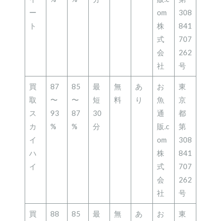
ー
om
308
ト
株
841
式
707
会
262
社
号
買
87
85
最
無
あ
お
東
取
〜
〜
短
料
り
魚
京
ス
93
87
30
通
都
カ
%
%
分
販.c
第
イ
om
308
ハ
株
841
イ
式
707
会
262
社
号
買
88
85
最
無
あ
お
東