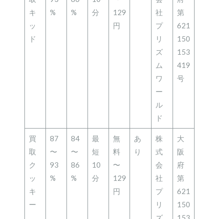
キ
%
%
分
129
社
第
ッ
円
プ
621
ド
リ
150
ズ
153
ム
419
ワ
号
ー
ル
ド
買
87
84
最
無
あ
株
大
取
〜
〜
短
料
り
式
阪
ク
93
86
10
〜
会
府
ッ
%
%
分
129
社
第
キ
円
プ
621
ー
リ
150
ズ
153